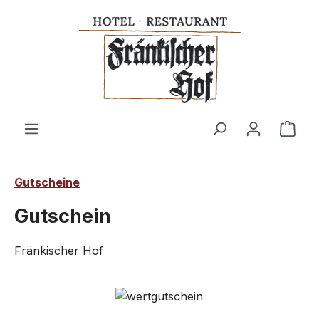
alt springen
Ware
Gutscheine
Gutschein
Fränkischer Hof
Bildergalerie überspringen